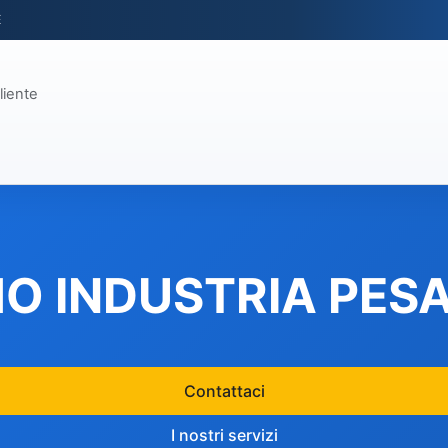
E
liente
O INDUSTRIA PES
Contattaci
I nostri servizi